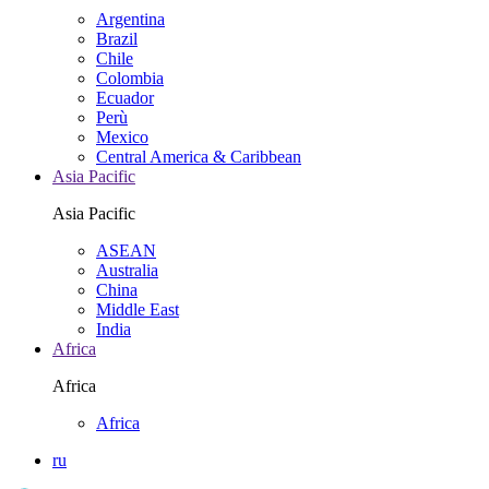
Argentina
Brazil
Chile
Colombia
Ecuador
Perù
Mexico
Central America & Caribbean
Asia Pacific
Asia Pacific
ASEAN
Australia
China
Middle East
India
Africa
Africa
Africa
ru