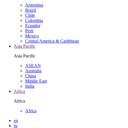
Argentina
Brazil
Chile
Colombia
Ecuador
Perù
Mexico
Central America & Caribbean
Asia Pacific
Asia Pacific
ASEAN
Australia
China
Middle East
India
Africa
Africa
Africa
en
ru