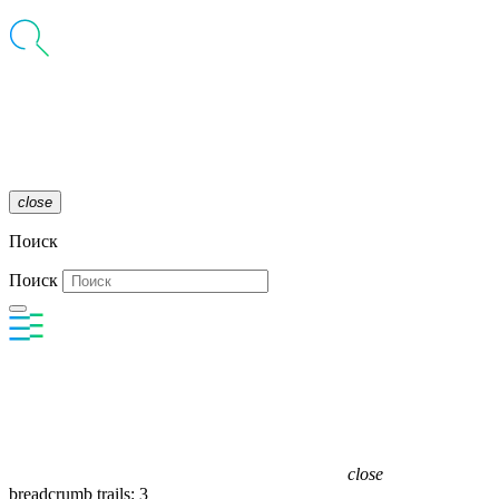
close
Поиск
Поиск
close
breadcrumb trails: 3